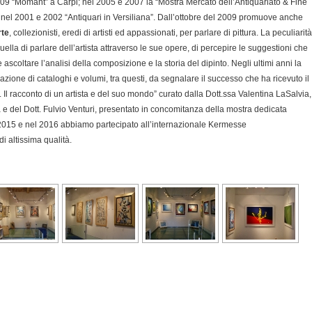
09 “Momant” a Carpi; nel 2005 e 2007 la “Mostra Mercato dell’Antiquariato & Fine
”, nel 2001 e 2002 “Antiquari in Versiliana”. Dall’ottobre del 2009 promuove anche
rte
, collezionisti, eredi di artisti ed appassionati, per parlare di pittura. La peculiarità
uella di parlare dell’artista attraverso le sue opere, di percepire le suggestioni che
coltare l’analisi della composizione e la storia del dipinto. Negli ultimi anni la
azione di cataloghi e volumi, tra questi, da segnalare il successo che ha ricevuto il
l racconto di un artista e del suo mondo” curato dalla Dott.ssa Valentina LaSalvia,
la e del Dott. Fulvio Venturi, presentato in concomitanza della mostra dedicata
Nel 2015 e nel 2016 abbiamo partecipato all’internazionale Kermesse
 altissima qualità.