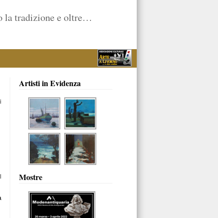
 la tradizione e oltre…
Artisti in Evidenza
i
Mostre
l
a