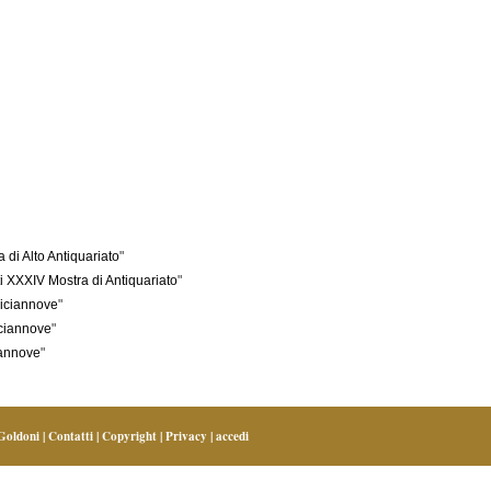
di Alto Antiquariato
"
 XXXIV Mostra di Antiquariato
"
iciannove
"
ciannove
"
iannove
"
 Goldoni
|
Contatti
|
Copyright
|
Privacy
|
accedi