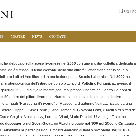
Livorno
RE
MOSTRE
NEWS
CONTATTI
i, ha debuttato sulla scena livornese nel
2000
con una mostra collettiva dedicata a
ato, ed è tutt’oggi, il tema costante della sua attività: l’attenzione per la scuola
li, per i pittori Versiliesi ed in particolare per la Scuola Labronica. Nel
2002
ha
isi storico-critica dell’intero percorso pittorico di
Voltolino Fontani
, attraverso il
i spirituali 1920-1976”, e la mostra, tenutasi presso il ridotto del Teatro Goldoni di
e 80 opere del pittore livornese. Numerose sono state le mostre collettive
e le annuali “Rassegna d’inverno” e “Rassegna d’autunno”, caratterizzate da una
afiero Filippelli, Gino Romiti, Carlo Domenici, Giovanni Lomi, e molti altri pittori de
Oscar Ghiglia, Moses Levy, Lorenzo Viani, Mario Puccini, Ulvi Liegi. E alcune
ondo dopoguerra
nel 2008,
Giovanni March, viaggio nel ’900
nel 2006, e
Omaggio 
. Altrettante le partecipazioni a mostre-mercato di livello nazionale: nel 2010 e