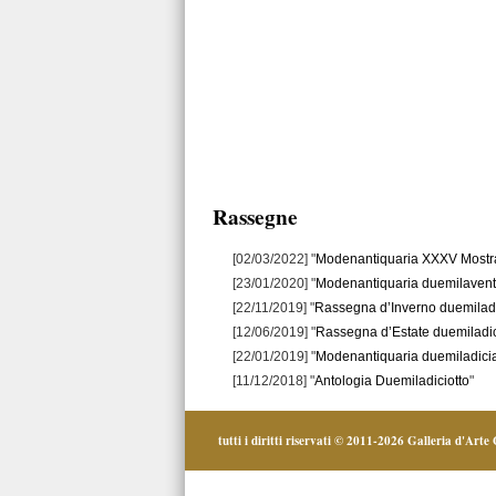
Rassegne
[02/03/2022] "
Modenantiquaria XXXV Mostra 
[23/01/2020] "
Modenantiquaria duemilaventi
[22/11/2019] "
Rassegna d’Inverno duemilad
[12/06/2019] "
Rassegna d’Estate duemiladi
[22/01/2019] "
Modenantiquaria duemiladic
[11/12/2018] "
Antologia Duemiladiciotto
"
tutti i diritti riservati © 2011-2026
Galleria d'Arte