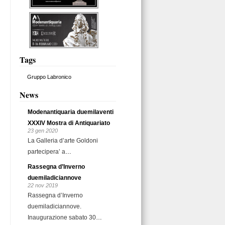
Tags
Gruppo Labronico
News
Modenantiquaria duemilaventi
XXXIV Mostra di Antiquariato
23 gen 2020
La Galleria d’arte Goldoni
partecipera’ a
…
Rassegna d’Inverno
duemiladiciannove
22 nov 2019
Rassegna d’Inverno
duemiladiciannove.
Inaugurazione sabato 30
…