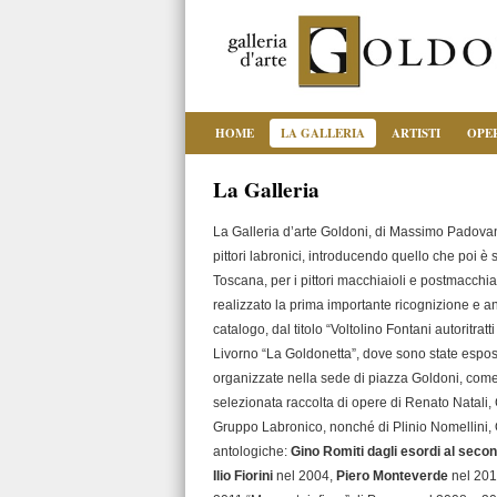
HOME
LA GALLERIA
ARTISTI
OPE
La Galleria
La Galleria d’arte Goldoni, di Massimo Padovan
pittori labronici, introducendo quello che poi è st
Toscana, per i pittori macchiaioli e postmacchiaio
realizzato la prima importante ricognizione e anal
catalogo, dal titolo “Voltolino Fontani autoritratt
Livorno “La Goldonetta”, dove sono state espost
organizzate nella sede di piazza Goldoni, com
selezionata raccolta di opere di Renato Natali, C
Gruppo Labronico, nonché di Plinio Nomellini, 
antologiche:
Gino Romiti dagli esordi al sec
Ilio Fiorini
nel 2004,
Piero Monteverde
nel 2010