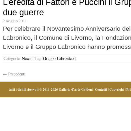
L’eredità di Fattori e Puccini il Gr
due guerre
2 maggio 2011
Per celebrare il Novantesimo Anniversario del
Labronico, il Comune di Livorno, la Fondazio
Livorno e il Gruppo Labronico hanno promoss
Categorie:
News
|
Tag:
Gruppo Labronico
|
←
Precedenti
tutti i diritti riservati © 2011-2026
Galleria d'Arte Goldoni
|
Contatti
|
Copyright
|
Pr