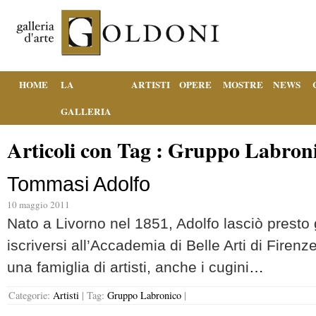
HOME
LA
ARTISTI
OPERE
MOSTRE
NEWS
GALLERIA
Articoli con Tag :
Gruppo Labron
Tommasi Adolfo
10 maggio 2011
Nato a Livorno nel 1851, Adolfo lasciò presto 
iscriversi all’Accademia di Belle Arti di Firenz
una famiglia di artisti, anche i cugini
…
Categorie:
Artisti
|
Tag:
Gruppo Labronico
|