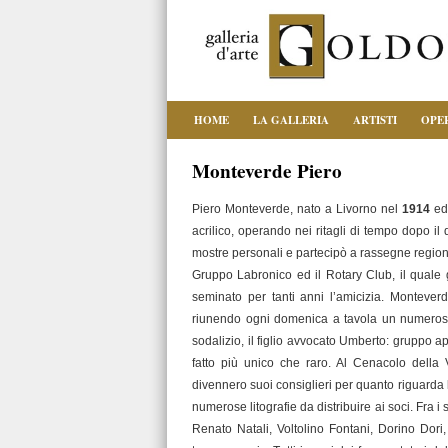
HOME
LA GALLERIA
ARTISTI
OPE
Monteverde Piero
Piero Monteverde, nato a Livorno nel
1914
ed 
acrilico, operando nei ritagli di tempo dopo il
mostre personali e partecipò a rassegne regiona
Gruppo Labronico ed il Rotary Club, il quale 
seminato per tanti anni l’amicizia. Monteverd
riunendo ogni domenica a tavola un numeroso 
sodalizio, il figlio avvocato Umberto: gruppo a
fatto più unico che raro. Al Cenacolo della 
divennero suoi consiglieri per quanto riguarda 
numerose litografie da distribuire ai soci. Fra 
Renato Natali, Voltolino Fontani, Dorino Dori