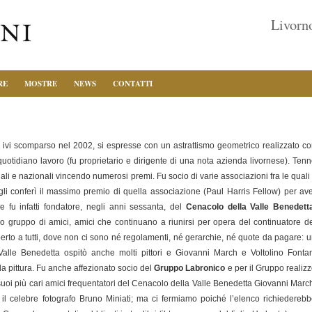
Livorno
RE
MOSTRE
NEWS
CONTATTI
ivi scomparso nel 2002, si espresse con un astrattismo geometrico realizzato c
 quotidiano lavoro (fu proprietario e dirigente di una nota azienda livornese). Ten
li e nazionali vincendo numerosi premi. Fu socio di varie associazioni fra le quali 
gli conferì il massimo premio di quella associazione (Paul Harris Fellow) per av
e fu infatti fondatore, negli anni sessanta, del
Cenacolo della Valle Benedett
gruppo di amici, amici che continuano a riunirsi per opera del continuatore d
perto a tutti, dove non ci sono né regolamenti, né gerarchie, né quote da pagare: 
Valle Benedetta ospitò anche molti pittori e Giovanni March e Voltolino Fonta
la pittura. Fu anche affezionato socio del
Gruppo Labronico
e per il Gruppo realiz
i suoi più cari amici frequentatori del Cenacolo della Valle Benedet­ta Giovanni Marc
, il celebre fotografo Bruno Miniati; ma ci fermiamo poiché l’elenco richiedereb