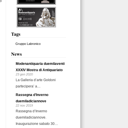
no
Tags
Gruppo Labronico
News
Modenantiquaria duemilaventi
XXXIV Mostra di Antiquariato
23 gen 2020
La Galleria d’arte Goldoni
partecipera’ a
…
Rassegna d’Inverno
duemiladiciannove
22 nov 2019
Rassegna d’Inverno
duemiladiciannove.
Inaugurazione sabato 30
…