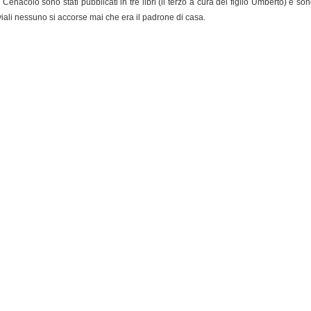
 Cenacolo sono stati pubblicati in tre libri (il terzo a cura del figlio Umberto) e so
viali nessuno si accorse mai che era il padrone di casa.