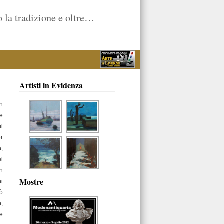
 la tradizione e oltre…
Artisti in Evidenza
on
ne
il
er
a
,
el
un
Mostre
ni
zò
h,
be