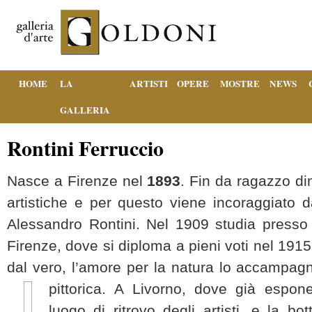
HOME
LA
ARTISTI
OPERE
MOSTRE
NEWS
GALLERIA
Rontini Ferruccio
Nasce a Firenze nel
1893
. Fin da ragazzo di
artistiche e per questo viene incoraggiato da
Alessandro Rontini. Nel 1909 studia presso 
Firenze, dove si diploma a pieni voti nel 1915.
dal vero, l’amore per la natura lo accampagne
pittorica.
A Livorno, dove già espone
luogo di ritrovo degli artisti, e la b